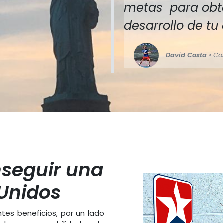
metas para obte
desarrollo de tu
David Costa
• Co
nseguir una
Unidos
tes beneficios, por un lado