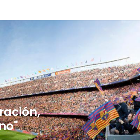
Contáctenos
ración,
Siguient
no"