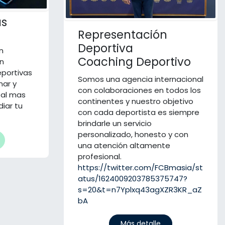
as
Representación
Deportiva
n
Coaching Deportivo
en
portivas
Somos una agencia internacional
nar y
con colaboraciones en todos los
 al mas
continentes y nuestro objetivo
diar tu
con cada deportista es siempre
brindarle un servicio
personalizado, honesto y con
una atención altamente
profesional.
https://twitter.com/FCBmasia/st
atus/1624009203785375747?
s=20&t=n7Yplxq43agXZR3KR_aZ
bA
Más detalle