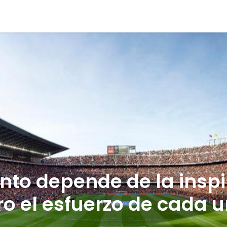
epresentación
Coaching Deportivo
Becas
Proceso
lento depende de la inspi
ro el esfuerzo de cada u